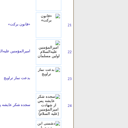
«قانون برکت»
21
امیرالمؤمنین علیه‌ا
22
بدعت نماز تراویح
23
سجده شکر عایشه پس 
24