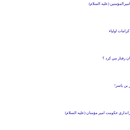
میرالمؤمنین (علیه السلام)
کرامات اولیاء
ان رفتار مي کرد ؟
ر بن یاسر!
ندازي حكومت امير مؤمنان (عليه السلام)