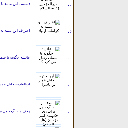
دشمنی ابن تیمیه با ا
25
اعتراف ابن تیمیه به 
26
عائشة چگونه با يتيم
27
ابوالغادیه، قاتل عما
28
هدف از جنگ جمل برا
29