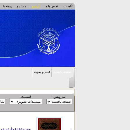
تألیفات
تماس با ما
آرشیو
جستجو
پیوندها
|
|
|
|
|
صفحه نخست
فیلم و صوت
سرویس:
قسمت:
مهدی(عج) خلیفه خ
1