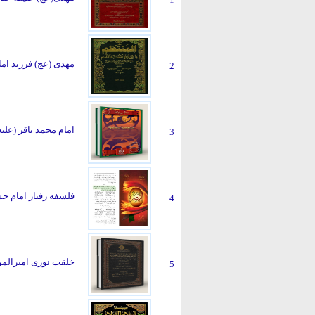
مهدی (عج) فرزند ام
2
امام محمد باقر (علی
3
فلسفه رفتار امام حسی
4
خلقت نوری امیرالمؤم
5