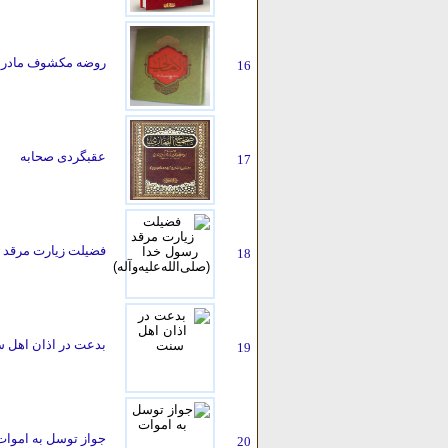
روضه مکشوف مادر
16
عقبگردی صحابه
17
فضیلت زیارت مرقد رس
18
بدعت در اذان اهل 
19
جواز توسل به اموات
20