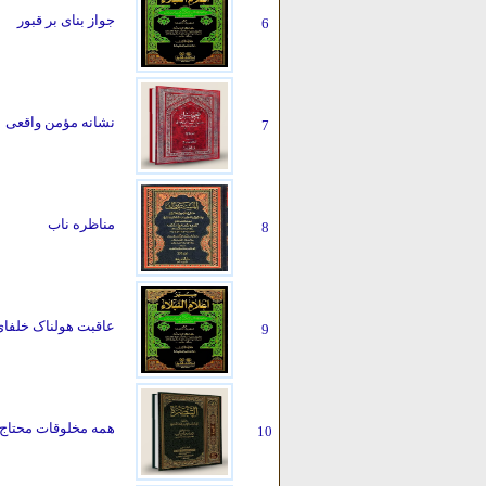
جواز بنای بر قبور
6
نشانه مؤمن واقعی
7
مناظره ناب
8
عاقبت هولناک خلفای 
9
همه مخلوقات محتاج ع
10