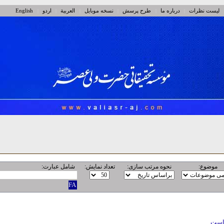
لیست نظرات
درباره ما
طرح پرسش
نسخه موبایل
العربیة
اردو
English
|
|
|
|
|
|
موضوع:
نحوه مرتب سازی:
تعداد نمایش:
شامل عبارت:
داست