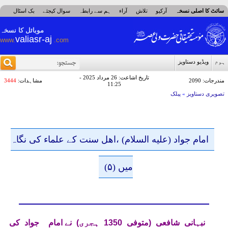
سائٹ کا اصلی نسخہ
آرکیو
تلاش
آراء
ہم سے رابطہ
سوال کیجئے
بک اسٹال
ذرائع ابلاغ
موبائل کا نسخہ
valiasr-aj
www.
.com
ہوم
ویڈیو دستاویز
تاریخ اشاعت: 26 مرداد 2025 -
مندرجات: 2090
مشاہدات:
3444
11:25
تصویری دستاویز
»
پبلک
امام جواد (علیه السلام) ،اهل سنت کے علماء کی نگاہ
میں (۵)
نبہانی شافعی (متوفی 1350 ہجری)
نے امام جواد کی