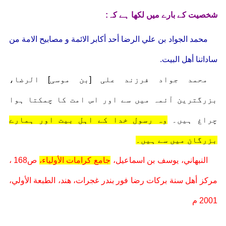
شخصیت کے بارے میں لکھا ہے کہ:
محمد الجواد بن علي الرضا أحد أکابر الائمة و مصابيح الامة من
ساداتنا أهل البيت.
محمد جواد فرزند علی [بن موسی] الرضا،
بزرگترین آئمہ میں سے اور اس امت کا چمکتا ہوا
چراغ ہیں۔
وہ رسول خدا کے اہل بیت اور ہمارے
بزرگان میں سے ہیں۔
النبهاني، يوسف بن اسماعيل،
جامع کرامات الأولياء،
ص168 ،
مرکز أهل سنة برکات رضا فور بندر غجرات، هند، الطبعة الأولي،
2001 م