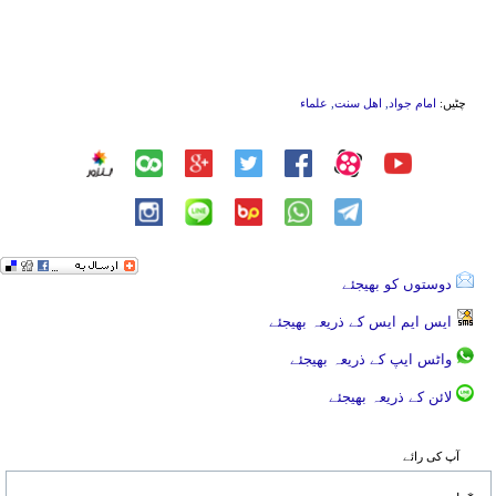
چٹیں:
امام جواد
,
اهل سنت
,
علماء
دوستوں کو بھیجئے
ایس ایم ایس کے ذریعہ بھیجئے
واٹس ایپ کے ذریعہ بھیجئے
لائن کے ذریعہ بھیجئے
آپ کی رائے