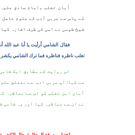
أبان تغلب ،امام صادق علیہ ا
کے پاس سے عربی آدب کے علوم حاصل
شیخ طوسی نے اسی کی طرف اشارہ کیا ہ
فقال الشامي أرأيت يا أبا عبد الله أ
تغلب ناظره فناظره فما ترك الشامي يكشر
اس روایت کے مطابق ایک شامی 
سے کہا: آپ عربی ادب
سے متعلق علوم
أبان ابن تغلب کو اس سے مناظرہ کا
نے ان سے مناظرہ کیا اور وہ شامی ش
اختيار معرفة الرجال (رجال الكشي)، الشي