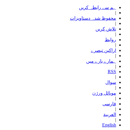
ہم سے رابطہ کریں
|
محفوظ شدہ دستاویزات
|
تلاش کریں
|
روابط
|
اراکین تبصرے
|
ہمارے بارے میں
|
RSS
|
سوال
|
موبائل ورژن
|
فارسی
|
العربیة
|
English