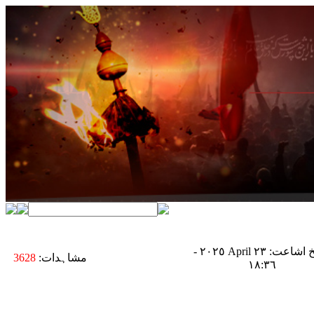
تاریخ اشاعت: ٢٣ April ٢٠٢٥ -
مشاہدات:
3628
١٨:٣٦