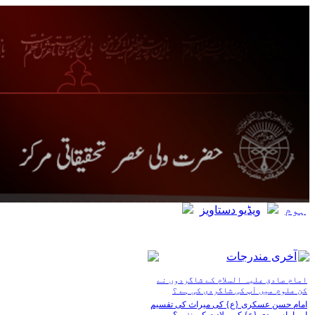
ہوم
ویڈیو دستاویز
آخری مندرجات
امام صادق علیہ السلام کے شاگردوں نے
کن علوم میں آپ کی شاگردی کی ہے ؟
امام حسن عسکری {ع} کی میراث کی تقسیم
اور امام مھدی {ع} کی ولادت کی نفی ؟