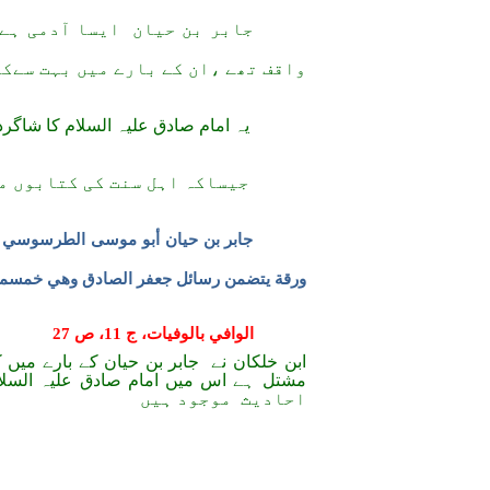
جابر بن حیان
ایسا آدمی ہے
واقف تھے ،ان کے بارے میں بہت سےکت
یہ امام صادق علیہ السلام کا شاگرد 
جیساکہ اہل سنت کی کتابوں م
جابر بن حيان أبو موسى الطرسوسي ق
ورقة يتضمن رسائل جعفر الصادق وهي خمسمائ
الوافي بالوفيات، ج 11، ص 27
ابن خلکان نے
جابر بن حیان کے بارے میں 
احادیث
موجود ہیں