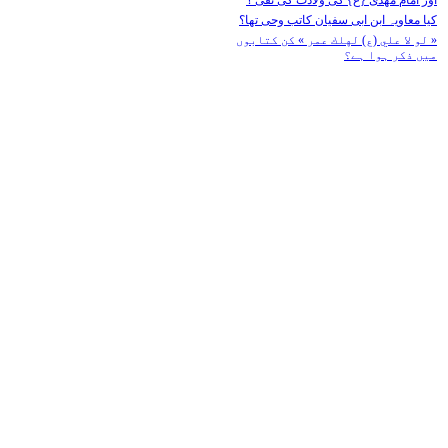
کیا معاویہ ابن ابی سفیان کاتب وحی تھا؟
« لو لا علي (ع) لهلك عمر » کن کتابوں
میں ذکر ہوا ہے؟