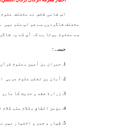
اس شامی شخص نے مختلف علوم 
مختلف شاگردوں سے جو اس علم میں
م
سے معلوم ہوتا ہے کہ آپ کے یہ شاگر
جیسے ؛
1. حمران بن أعین ،علوم قرآن کا ماہر ۔
2. أبان بن تغلب علوم عربی
او
3. زرارة فقه و حدیث کا ماہر ۔
4. مؤمن الطاق ،کلام علم کلام اور اعتقادی مسائل کا ماہر ۔
5. طیار ، جبر و اختیار میں ماہر ۔